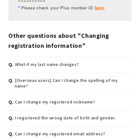
==========
*
​ ​
Please check your Plus member ID
here
.
Other questions about "Changing
registration information"
Q.
What if my last name changes?
Q.
[Overseas users] Can I change the spelling of my
name?
Q.
Can I change my registered nickname?
Q.
I registered the wrong date of birth and gender.
Q.
Can I change my registered email address?